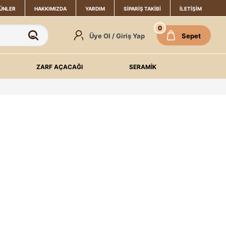
ÜNLER
HAKKIMIZDA
YARDIM
SIPARIŞ TAKIBI
İLETIŞIM
0
Üye Ol / Giriş Yap
Sepet
ZARF AÇACAĞI
SERAMİK