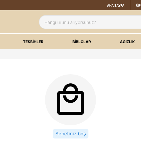
ANA SAYFA
ÜR
TESBİHLER
BİBLOLAR
AĞIZLIK
Sepetiniz boş