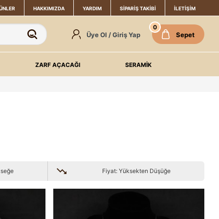
ÜNLER
HAKKIMIZDA
YARDIM
SIPARIŞ TAKIBI
İLETIŞIM
0
Üye Ol / Giriş Yap
Sepet
ZARF AÇACAĞI
SERAMİK
kseğe
Fiyat: Yüksekten Düşüğe