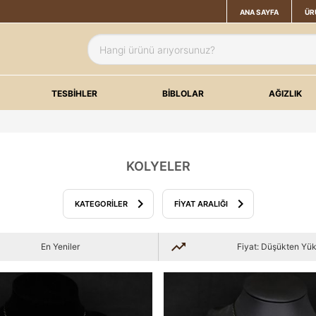
ANA SAYFA
ÜR
TESBİHLER
BİBLOLAR
AĞIZLIK
KOLYELER
KATEGORILER
FIYAT ARALIĞI
En Yeniler
Fiyat: Düşükten Yü