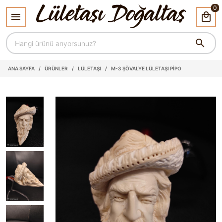
0
ANA SAYFA
/
ÜRÜNLER
/
LÜLETAŞI
/
M-3 ŞÖVALYE LÜLETAŞI PİPO